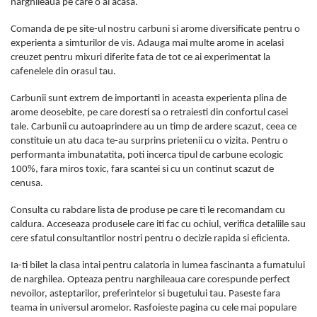
narghileaua pe care o ai acasa.
Comanda de pe site-ul nostru carbuni si arome diversificate pentru o
experienta a simturilor de vis. Adauga mai multe arome in acelasi
creuzet pentru mixuri diferite fata de tot ce ai experimentat la
cafenelele din orasul tau.
Carbunii sunt extrem de importanti in aceasta experienta plina de
arome deosebite, pe care doresti sa o retraiesti din confortul casei
tale. Carbunii cu autoaprindere au un timp de ardere scazut, ceea ce
constituie un atu daca te-au surprins prietenii cu o vizita. Pentru o
performanta imbunatatita, poti incerca tipul de carbune ecologic
100%, fara miros toxic, fara scantei si cu un continut scazut de
cenusa.
Consulta cu rabdare lista de produse pe care ti le recomandam cu
caldura. Acceseaza produsele care iti fac cu ochiul, verifica detaliile sau
cere sfatul consultantilor nostri pentru o decizie rapida si eficienta.
Ia-ti bilet la clasa intai pentru calatoria in lumea fascinanta a fumatului
de narghilea. Opteaza pentru narghileaua care corespunde perfect
nevoilor, asteptarilor, preferintelor si bugetului tau. Paseste fara
teama in universul aromelor. Rasfoieste pagina cu cele mai populare