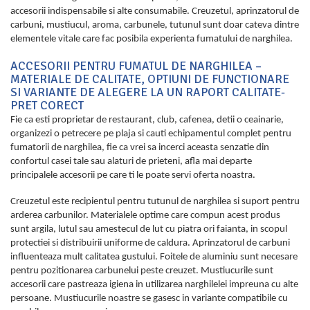
accesorii indispensabile si alte consumabile. Creuzetul, aprinzatorul de
carbuni, mustiucul, aroma, carbunele, tutunul sunt doar cateva dintre
elementele vitale care fac posibila experienta fumatului de narghilea.
ACCESORII PENTRU FUMATUL DE NARGHILEA –
MATERIALE DE CALITATE, OPTIUNI DE FUNCTIONARE
SI VARIANTE DE ALEGERE LA UN RAPORT CALITATE-
PRET CORECT
Fie ca esti proprietar de restaurant, club, cafenea, detii o ceainarie,
organizezi o petrecere pe plaja si cauti echipamentul complet pentru
fumatorii de narghilea, fie ca vrei sa incerci aceasta senzatie din
confortul casei tale sau alaturi de prieteni, afla mai departe
principalele accesorii pe care ti le poate servi oferta noastra.
Creuzetul este recipientul pentru tutunul de narghilea si suport pentru
arderea carbunilor. Materialele optime care compun acest produs
sunt argila, lutul sau amestecul de lut cu piatra ori faianta, in scopul
protectiei si distribuirii uniforme de caldura. Aprinzatorul de carbuni
influenteaza mult calitatea gustului. Foitele de aluminiu sunt necesare
pentru pozitionarea carbunelui peste creuzet. Mustiucurile sunt
accesorii care pastreaza igiena in utilizarea narghilelei impreuna cu alte
persoane. Mustiucurile noastre se gasesc in variante compatibile cu