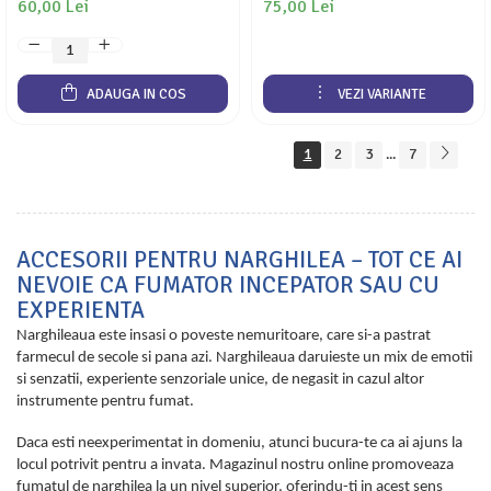
60,00 Lei
75,00 Lei
ADAUGA IN COS
VEZI VARIANTE
1
2
3
7
...
ACCESORII PENTRU NARGHILEA – TOT CE AI
NEVOIE CA FUMATOR INCEPATOR SAU CU
EXPERIENTA
Narghileaua este insasi o poveste nemuritoare, care si-a pastrat
farmecul de secole si pana azi. Narghileaua daruieste un mix de emotii
si senzatii, experiente senzoriale unice, de negasit in cazul altor
instrumente pentru fumat.
Daca esti neexperimentat in domeniu, atunci bucura-te ca ai ajuns la
locul potrivit pentru a invata. Magazinul nostru online promoveaza
fumatul de narghilea la un nivel superior, oferindu-ti in acest sens