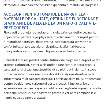
carbuni, mustiucul, aroma, carbunele, tutunul sunt doar cateva dintre
elementele vitale care fac posibila experienta fumatului de narghilea.
ACCESORII PENTRU FUMATUL DE NARGHILEA –
MATERIALE DE CALITATE, OPTIUNI DE FUNCTIONARE
SI VARIANTE DE ALEGERE LA UN RAPORT CALITATE-
PRET CORECT
Fie ca esti proprietar de restaurant, club, cafenea, detii o ceainarie,
organizezi o petrecere pe plaja si cauti echipamentul complet pentru
fumatorii de narghilea, fie ca vrei sa incerci aceasta senzatie din
confortul casei tale sau alaturi de prieteni, afla mai departe
principalele accesorii pe care ti le poate servi oferta noastra.
Creuzetul este recipientul pentru tutunul de narghilea si suport pentru
arderea carbunilor. Materialele optime care compun acest produs
sunt argila, lutul sau amestecul de lut cu piatra ori faianta, in scopul
protectiei si distribuirii uniforme de caldura. Aprinzatorul de carbuni
influenteaza mult calitatea gustului. Foitele de aluminiu sunt necesare
pentru pozitionarea carbunelui peste creuzet. Mustiucurile sunt
accesorii care pastreaza igiena in utilizarea narghilelei impreuna cu alte
persoane. Mustiucurile noastre se gasesc in variante compatibile cu
narghileaua pe care o ai acasa.