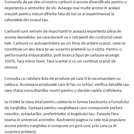
Comanda de pe site-ul nostru carbuni si arome diversificate pentru o
experienta a simturilor de vis. Adauga mai multe arome in acelasi
creuzet pentru mixuri diferite fata de tot ce ai experimentat la
cafenelele din orasul tau.
Carbunii sunt extrem de importanti in aceasta experienta plina de
arome deosebite, pe care doresti sa o retraiesti din confortul casei
tale. Carbunii cu autoaprindere au un timp de ardere scazut, ceea ce
constituie un atu daca te-au surprins prietenii cu o vizita. Pentru o
performanta imbunatatita, poti incerca tipul de carbune ecologic
100%, fara miros toxic, fara scantei si cu un continut scazut de
cenusa.
Consulta cu rabdare lista de produse pe care ti le recomandam cu
caldura. Acceseaza produsele care iti fac cu ochiul, verifica detaliile sau
cere sfatul consultantilor nostri pentru o decizie rapida si eficienta.
Ia-ti bilet la clasa intai pentru calatoria in lumea fascinanta a fumatului
de narghilea. Opteaza pentru narghileaua care corespunde perfect
nevoilor, asteptarilor, preferintelor si bugetului tau. Paseste fara
teama in universul aromelor. Rasfoieste pagina cu cele mai populare
arome pentru narghilea si compune un gust unic prin care sa iti
surprinzi prietenii.