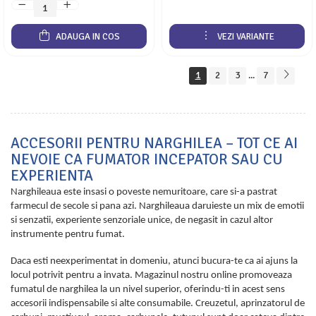
ADAUGA IN COS
VEZI VARIANTE
1
2
3
7
...
ACCESORII PENTRU NARGHILEA – TOT CE AI
NEVOIE CA FUMATOR INCEPATOR SAU CU
EXPERIENTA
Narghileaua este insasi o poveste nemuritoare, care si-a pastrat
farmecul de secole si pana azi. Narghileaua daruieste un mix de emotii
si senzatii, experiente senzoriale unice, de negasit in cazul altor
instrumente pentru fumat.
Daca esti neexperimentat in domeniu, atunci bucura-te ca ai ajuns la
locul potrivit pentru a invata. Magazinul nostru online promoveaza
fumatul de narghilea la un nivel superior, oferindu-ti in acest sens
accesorii indispensabile si alte consumabile. Creuzetul, aprinzatorul de